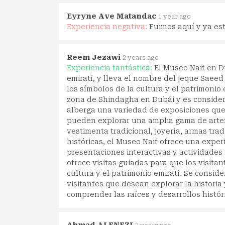
Eyryne Ave Matandac
1 year ago
Experiencia negativa:
Fuimos aquí y ya est
Reem Jezawi
2 years ago
Experiencia fantástica:
El Museo Naif en Du
emiratí, y lleva el nombre del jeque Sae
los símbolos de la cultura y el patrimonio
zona de Shindagha en Dubái y es considera
alberga una variedad de exposiciones que r
pueden explorar una amplia gama de artef
vestimenta tradicional, joyería, armas tr
históricas, el Museo Naif ofrece una exper
presentaciones interactivas y actividades 
ofrece visitas guiadas para que los visita
cultura y el patrimonio emiratí. Se consid
visitantes que desean explorar la historia
comprender las raíces y desarrollos históri
Ahmad ALENEZI