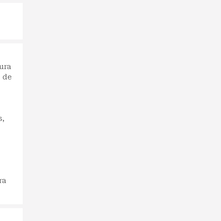
tura
o de
s,
ra