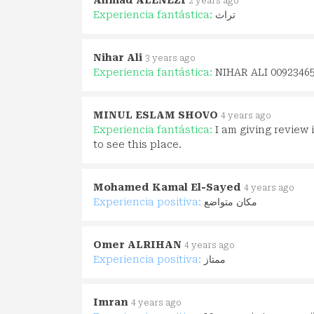
2 years ago
Experiencia fantástica:
تراث
Nihar Ali
3 years ago
Experiencia fantástica:
NIHAR ALI 0092346
MINUL ESLAM SHOVO
4 years ago
Experiencia fantástica:
I am giving review
to see this place.
Mohamed Kamal El-Sayed
4 years ago
Experiencia positiva:
مكان متواضع
Omer ALRIHAN
4 years ago
Experiencia positiva:
ممتاز
Imran
4 years ago