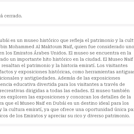
á cerrado.
bái es un museo histórico que refleja el patrimonio y la cul
ed bin Mohammed Al Maktoum Naif, quien fue considerado un
 en los Emiratos Árabes Unidos. El museo se encuentra en la
do un importante hito histórico en la ciudad. El Museo Naif
esaltan el patrimonio y la historia emiratí. Los visitantes
actos y exposiciones históricas, como herramientas antigua
adicionales y antigüedades. Además de las exposiciones
iencia educativa divertida para los visitantes a través de
recreativas dirigidas a todas las edades. El museo también
ntes exploren las exposiciones y conozcan los detalles de la
era que el Museo Naif en Dubái es un destino ideal para los
 y la cultura emiratí, ya que ofrece una oportunidad única pa
cos de los Emiratos y apreciar su rico y diverso patrimonio.