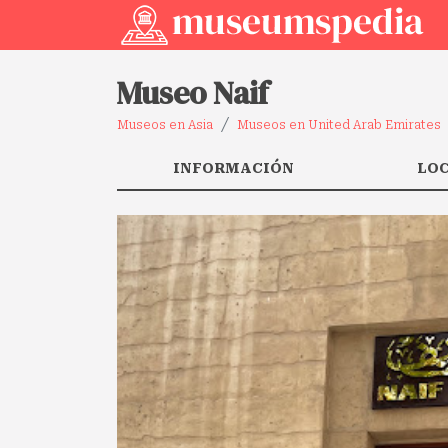
Museo Naif
Museos en Asia
Museos en United Arab Emirates
INFORMACIÓN
LO