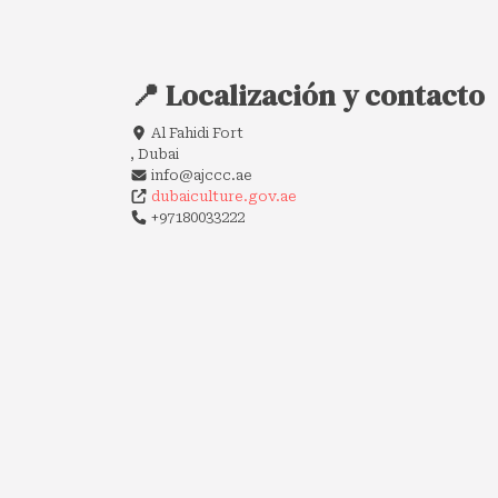
📍 Localización y contacto
Al Fahidi Fort
, Dubai
info@ajccc.ae
dubaiculture.gov.ae
+97180033222