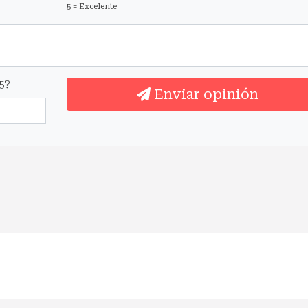
5 = Excelente
5?
Enviar opinión