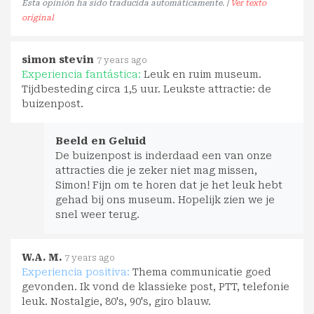
Esta opinión ha sido traducida automáticamente. |
Ver texto
original
simon stevin
7 years ago
Experiencia fantástica:
Leuk en ruim museum.
Tijdbesteding circa 1,5 uur. Leukste attractie: de
buizenpost.
Beeld en Geluid
De buizenpost is inderdaad een van onze
attracties die je zeker niet mag missen,
Simon! Fijn om te horen dat je het leuk hebt
gehad bij ons museum. Hopelijk zien we je
snel weer terug.
W.A. M.
7 years ago
Experiencia positiva:
Thema communicatie goed
gevonden. Ik vond de klassieke post, PTT, telefonie
leuk. Nostalgie, 80's, 90's, giro blauw.