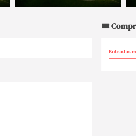
🎟️ Compr
Entradas e