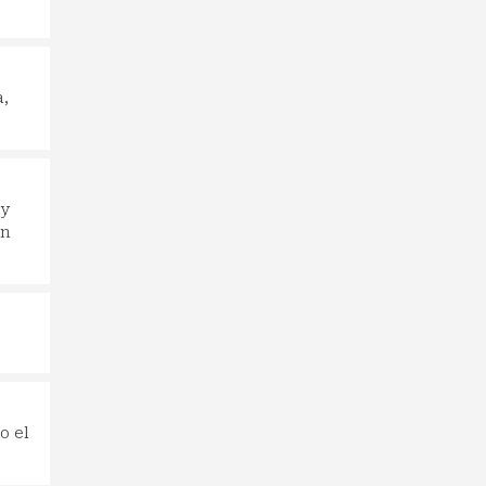
a,
 y
on
o el