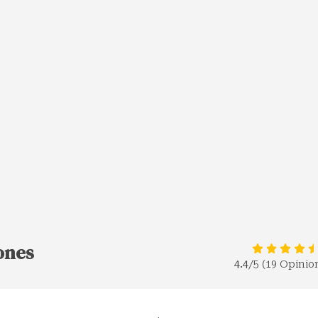
ones
4.4
/5 (19 Opinio