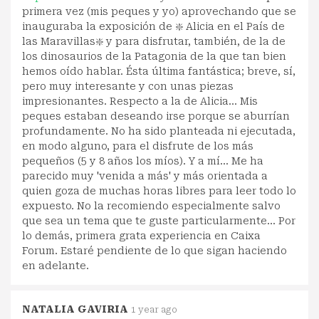
primera vez (mis peques y yo) aprovechando que se
inauguraba la exposición de ❇️ Alicia en el País de
las Maravillas❇️ y para disfrutar, también, de la de
los dinosaurios de la Patagonia de la que tan bien
hemos oído hablar. Ésta última fantástica; breve, sí,
pero muy interesante y con unas piezas
impresionantes. Respecto a la de Alicia... Mis
peques estaban deseando irse porque se aburrían
profundamente. No ha sido planteada ni ejecutada,
en modo alguno, para el disfrute de los más
pequeños (5 y 8 años los míos). Y a mí... Me ha
parecido muy 'venida a más' y más orientada a
quien goza de muchas horas libres para leer todo lo
expuesto. No la recomiendo especialmente salvo
que sea un tema que te guste particularmente... Por
lo demás, primera grata experiencia en Caixa
Forum. Estaré pendiente de lo que sigan haciendo
en adelante.
NATALIA GAVIRIA
1 year ago