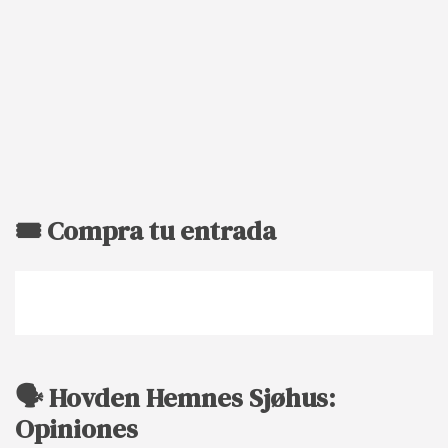
🎟️ Compra tu entrada
🗣️ Hovden Hemnes Sjøhus:
Opiniones