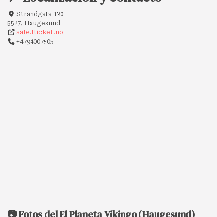
Strandgata 130
5527, Haugesund
safe.fticket.no
+4794007505
📷 Fotos del El Planeta Vikingo (Haugesund)