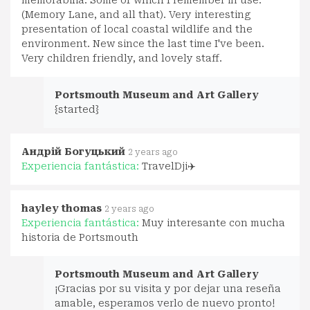
memorabilia. Some of which I remember in use.
(Memory Lane, and all that). Very interesting
presentation of local coastal wildlife and the
environment. New since the last time I've been.
Very children friendly, and lovely staff.
Portsmouth Museum and Art Gallery
{started}
Андрій Богуцький
2 years ago
Experiencia fantástica:
TravelDji✈️
hayley thomas
2 years ago
Experiencia fantástica:
Muy interesante con mucha
historia de Portsmouth
Portsmouth Museum and Art Gallery
¡Gracias por su visita y por dejar una reseña
amable, esperamos verlo de nuevo pronto!