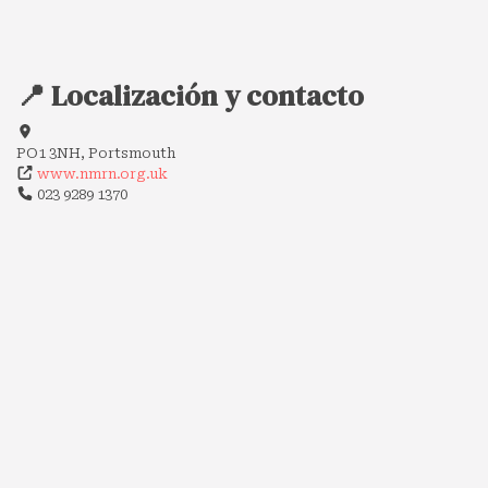
📍 Localización y contacto
PO1 3NH, Portsmouth
www.nmrn.org.uk
023 9289 1370