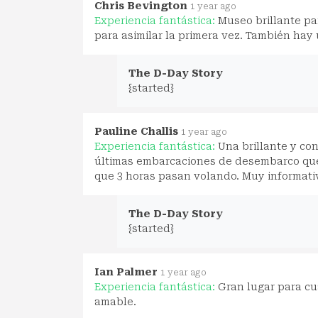
Chris Bevington
1 year ago
Experiencia fantástica:
Museo brillante par
para asimilar la primera vez. También hay 
The D-Day Story
{started}
Pauline Challis
1 year ago
Experiencia fantástica:
Una brillante y co
últimas embarcaciones de desembarco que 
que 3 horas pasan volando. Muy informati
The D-Day Story
{started}
Ian Palmer
1 year ago
Experiencia fantástica:
Gran lugar para cu
amable.