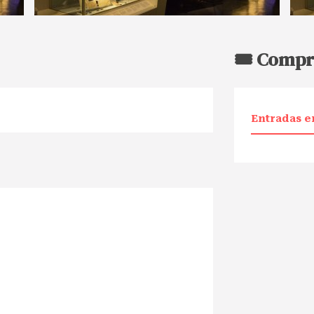
🎟️ Compr
Entradas e