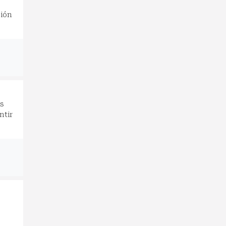
ción
as
ntir