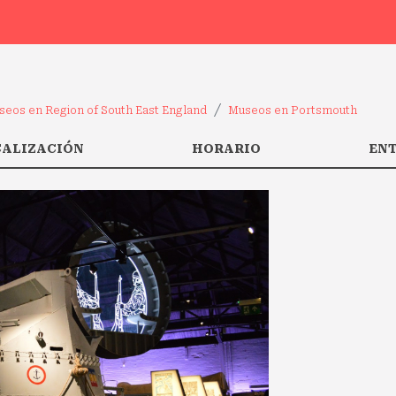
seos en Region of South East England
Museos en Portsmouth
CALIZACIÓN
HORARIO
EN