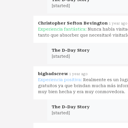
{started}
Christopher Sefton Bevington
1 year ago
Experiencia fantástica:
Nunca había visita
tanto que absorber que necesitaré visitar
The D-Day Story
{started}
bigbadscrew
1 year ago
Experiencia positiva:
Realmente es un luga
gratuitos ya que brindan mucha más inform
muy bien hecha y era muy conmovedora.
The D-Day Story
{started}