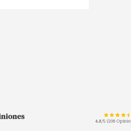
piniones
4.8
/5 (208 Opini