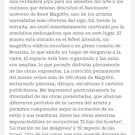
una verdadera joya para los amantes del arte y los
curiosos que desean descubrir el fascinante
universo de René Magritte, uno de los artistas
surrealistas más célebres del siglo XX. Desde la
entrada, me sentí inmediatamente cautivado por la
atmósfera embrujadora que reina en este lugar. El
museo está ubicado en el Hôtel Altenloh, un
magnífico edificio neoclásico en pleno corazón de
Bruselas, lo que añade un toque de elegancia a la
visita. El espacio está bien organizado y las salas
son amplias, lo que permite disfrutar plenamente
de las obras expuestas. La colección permanente
del museo reúne más de 200 obras de Magritte,
incluyendo pinturas, dibujos, esculturas y carteles
publicitarios. Me impresionó particularmente la
diversidad de las obras presentadas, que abarcan
diferentes períodos de la carrera del artista y
permiten comprender mejor la evolución de su
estilo y sus temáticas. Entre las obras maestras
imprescindibles se encuentran 'El hijo del hombre',
'La traición de las imágenes' y 'El imperio de las
luces'. Una de las cosas que más aprecié durante mi