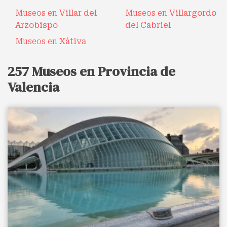
Museos en
Villar del
Museos en
Villargordo
Arzobispo
del Cabriel
Museos en
Xàtiva
257 Museos en Provincia de
Valencia