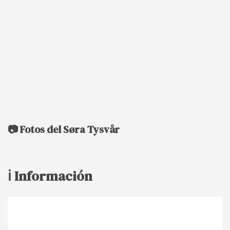
📷 Fotos del Søra Tysvår
ℹ️ Información