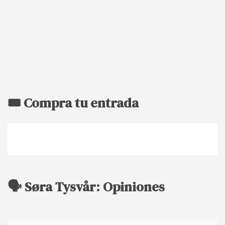
🎟️ Compra tu entrada
🗣️ Søra Tysvår: Opiniones